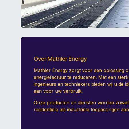
Over Mathler Energy
Mathler Energy zorgt voor een oplossing 
energiefactuur te reduceren. Met een ster
ingenieurs en techniekers bieden wij u de ide
aan voor uw verbruik.
Onze producten en diensten worden zowel
residentiële als industriële toepassingen a