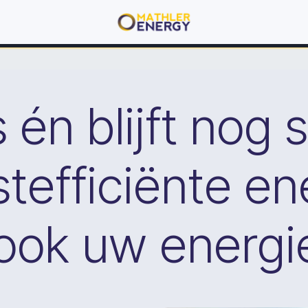
 én blijft nog
tefficiënte en
ook uw energi