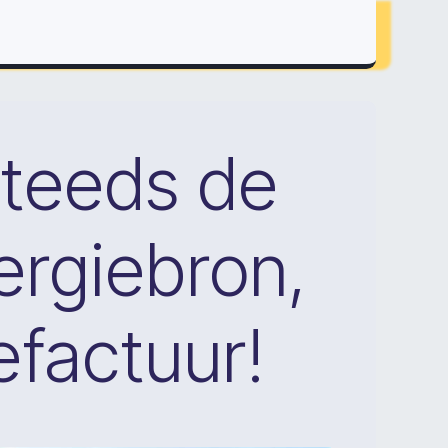
 steeds de
ergiebron,
efactuur!