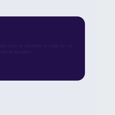
erijen voor de industrie op maat om uw
aal te benutten.