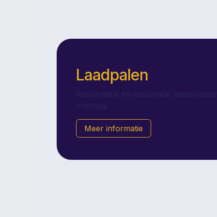
Laadpalen
Residentiële en industriële laadoploss
voertuig.
Meer
informatie