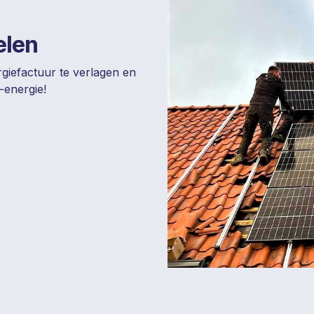
elen
giefactuur te verlagen en
-energie!