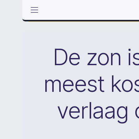
Se rendre au contenu
De zon is
meest kos
verlaag 