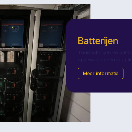
Batterijen
Thuisbatterijen en batt
opgewekte energie optim
Meer informatie