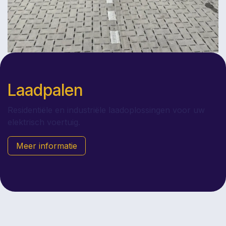
Laadpalen
Residentiële en industriële laadoplossingen voor uw
elektrisch voertuig.
Meer
informatie