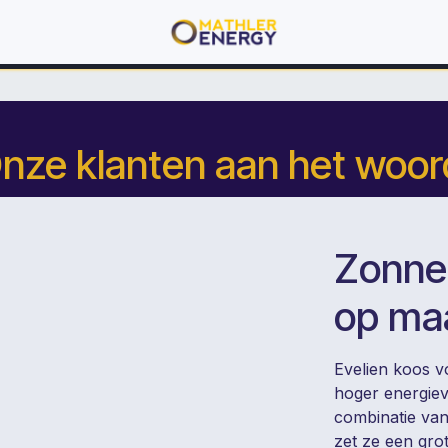
nze klanten aan het woor
Zonnep
op maa
Evelien koos v
hoger energiev
combinatie van
zet ze een grot