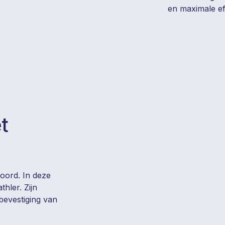
en maximale eff
t
oord. In deze
thler. Zijn
 bevestiging van