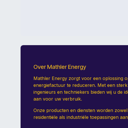
Over Mathler Energy
Mathler Energy zorgt voor een oplossing 
energiefactuur te reduceren. Met een ster
ingenieurs en techniekers bieden wij u de ide
aan voor uw verbruik.
Onze producten en diensten worden zowel
residentiële als industriële toepassingen a