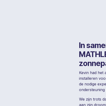
In sam
MATHLER
zonnep
Kevin had het 
installeren voo
de nodige exper
ondersteuning 
We zijn trots 
aan zijn droom