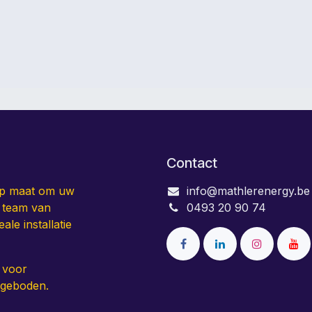
Contact
op maat om uw
info@mathlerenergy.be
k team van
0493 20 90 74
ale installatie
 voor
angeboden.