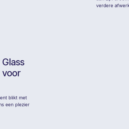
verdere afwerk
 Glass
j voor
nt blikt met
s een plezier